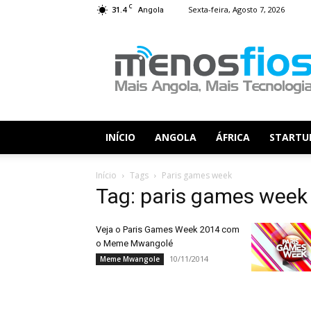
C
31.4
Sexta-feira, Agosto 7, 2026
Angola
Menos
Fios
INÍCIO
ANGOLA
ÁFRICA
STARTU
Início
Tags
Paris games week
Tag: paris games week
Veja o Paris Games Week 2014 com
o Meme Mwangolé
10/11/2014
Meme Mwangole