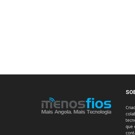
SO
Cria
cola
tecn
que 
con