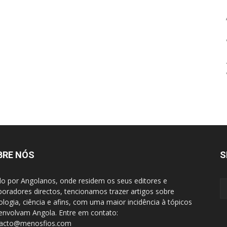
BRE NÓS
S
do por Angolanos, onde residem os seus editores e
boradores directos, tencionamos trazer artigos sobre
ologia, ciência e afins, com uma maior incidência à tópicos
envolvam Angola. Entre em contato:
tacto@menosfios.com