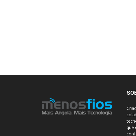
SO
Cria
cola
tecn
que 
con