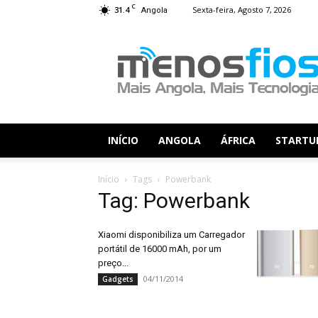
C
31.4
Sexta-feira, Agosto 7, 2026
Angola
Menos
Fios
INÍCIO
ANGOLA
ÁFRICA
STARTU
Início
Tags
Powerbank
Tag: Powerbank
Xiaomi disponibiliza um Carregador
portátil de 16000 mAh, por um
preço...
04/11/2014
Gadgets