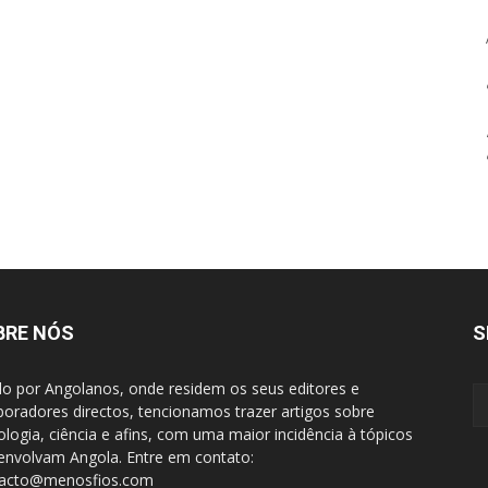
BRE NÓS
S
do por Angolanos, onde residem os seus editores e
boradores directos, tencionamos trazer artigos sobre
ologia, ciência e afins, com uma maior incidência à tópicos
envolvam Angola. Entre em contato:
tacto@menosfios.com