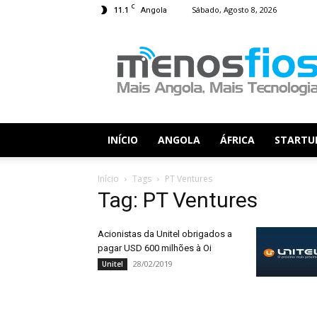
C
11.1
Sábado, Agosto 8, 2026
Angola
Menos
Fios
INÍCIO
ANGOLA
ÁFRICA
STARTU
Início
Tags
PT Ventures
Tag: PT Ventures
Acionistas da Unitel obrigados a
pagar USD 600 milhões à Oi
28/02/2019
Unitel