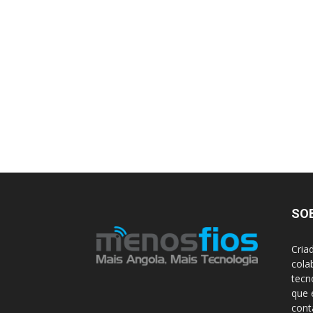
SO
Cria
cola
tecn
que 
con