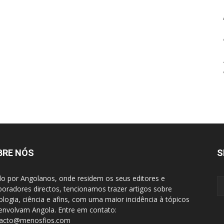
BRE NÓS
S
do por Angolanos, onde residem os seus editores e
boradores directos, tencionamos trazer artigos sobre
ologia, ciência e afins, com uma maior incidência à tópicos
envolvam Angola. Entre em contato:
tacto@menosfios.com