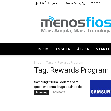
C
8.9
Sexta-feira, Agosto 7, 2026
Angola
Menos
Fios
INÍCIO
ANGOLA
ÁFRICA
STARTU
Início
Tags
Rewards Program
Tag: Rewards Program
Samsung: 200 mil dólares para
quem encontrar bugs e falhas de...
12/09/2017
Samsung