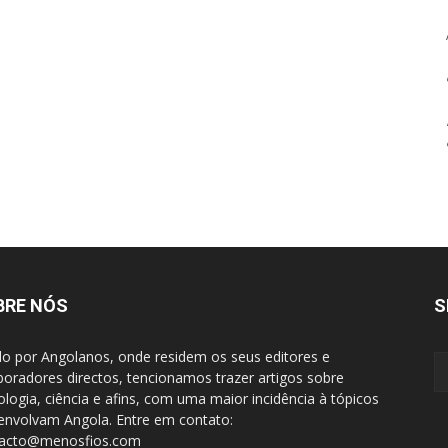
BRE NÓS
S
do por Angolanos, onde residem os seus editores e
boradores directos, tencionamos trazer artigos sobre
ologia, ciência e afins, com uma maior incidência à tópicos
envolvam Angola. Entre em contato:
tacto@menosfios.com