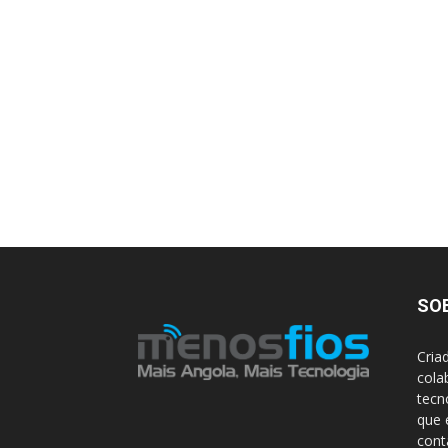
SO
Cria
cola
tecn
que 
con