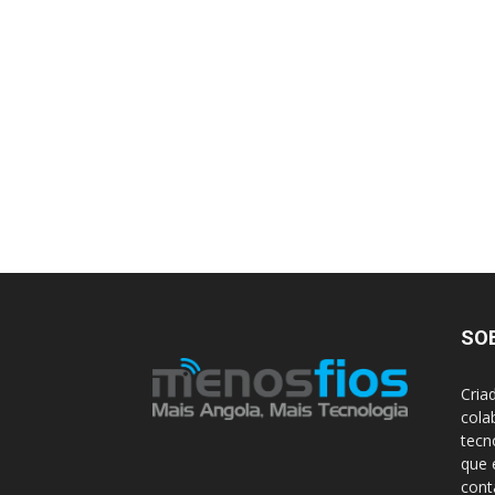
SO
Cria
cola
tecn
que 
con