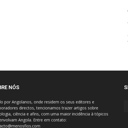
BRE NÓS
S
do por Angolanos, onde residem os seus editores e
boradores directos, tencionamos trazer artigos sobre
ologia, ciência e afins, com uma maior incidência à tópicos
envolvam Angola. Entre em contato:
tacto@menosfios.com