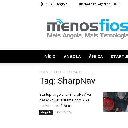
C
13.4
Quarta-feira, Agosto 5, 2026
Angola
Menos
Fios
INÍCIO
ANGOLA
ÁFRICA
STARTU
Início
Tags
SharpNav
Tag: SharpNav
Startup angolana ‘SharpNav’ vai
desenvolver sistema com 250
satélites em órbita...
30/12/2024
Angola