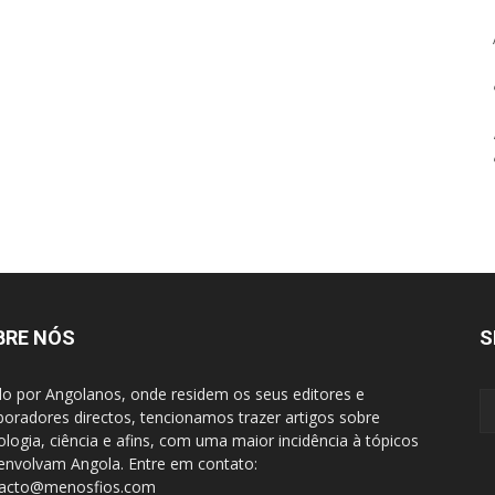
BRE NÓS
S
do por Angolanos, onde residem os seus editores e
boradores directos, tencionamos trazer artigos sobre
ologia, ciência e afins, com uma maior incidência à tópicos
envolvam Angola. Entre em contato:
tacto@menosfios.com