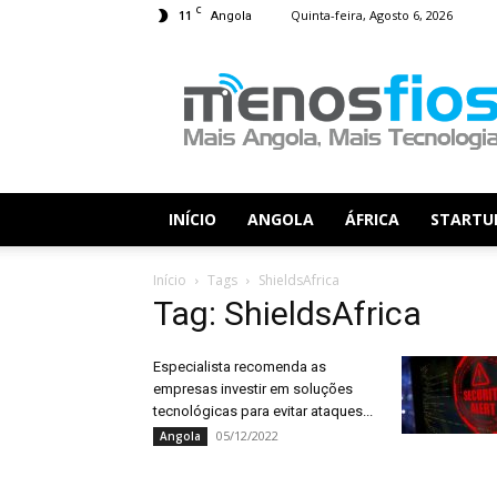
C
11
Quinta-feira, Agosto 6, 2026
Angola
Menos
Fios
INÍCIO
ANGOLA
ÁFRICA
STARTU
Início
Tags
ShieldsAfrica
Tag: ShieldsAfrica
Especialista recomenda as
empresas investir em soluções
tecnológicas para evitar ataques...
05/12/2022
Angola