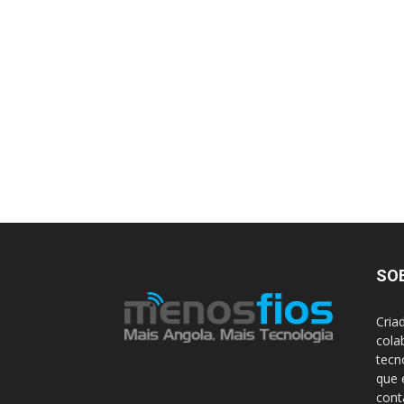
SO
Cria
cola
tecn
que 
con