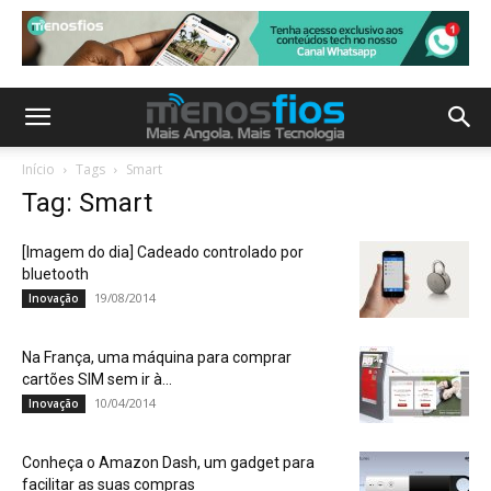
Início
Tags
Smart
Tag: Smart
[Imagem do dia] Cadeado controlado por
bluetooth
19/08/2014
Inovação
Na França, uma máquina para comprar
cartões SIM sem ir à...
10/04/2014
Inovação
Conheça o Amazon Dash, um gadget para
facilitar as suas compras