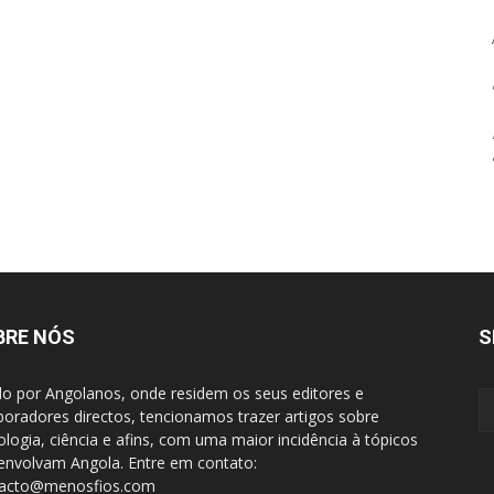
BRE NÓS
S
do por Angolanos, onde residem os seus editores e
boradores directos, tencionamos trazer artigos sobre
ologia, ciência e afins, com uma maior incidência à tópicos
envolvam Angola. Entre em contato:
tacto@menosfios.com