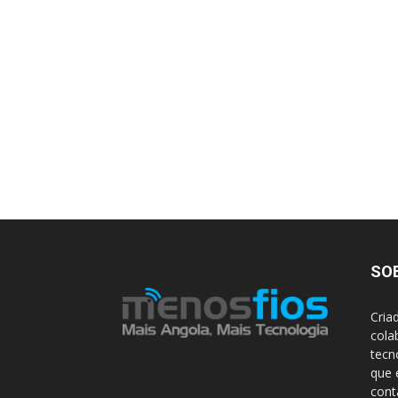
SO
Cria
cola
tecn
que 
con