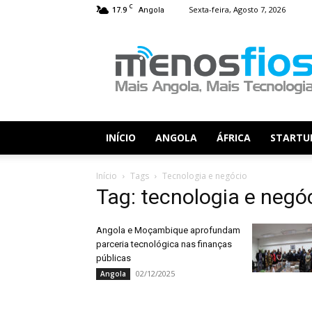
C
17.9
Sexta-feira, Agosto 7, 2026
Angola
Menos
Fios
INÍCIO
ANGOLA
ÁFRICA
STARTU
Início
Tags
Tecnologia e negócio
Tag: tecnologia e negó
Angola e Moçambique aprofundam
parceria tecnológica nas finanças
públicas
02/12/2025
Angola