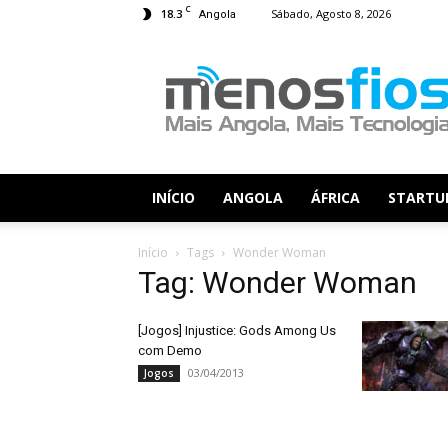
C
18.3
Sábado, Agosto 8, 2026
Angola
Menos
Fios
INÍCIO
ANGOLA
ÁFRICA
STARTU
Início
Tags
Wonder Woman
Tag: Wonder Woman
[Jogos] Injustice: Gods Among Us
com Demo
03/04/2013
Jogos