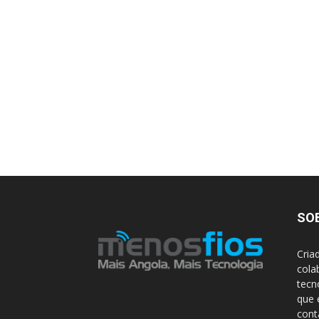
SO
Cria
cola
tecn
que 
con