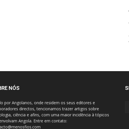
BRE NÓS
S
do por Angolanos, onde residem os seus editores e
boradores directos, tencionamos trazer artigos sobre
ologia, ciência e afins, com uma maior incidência à tópicos
envolvam Angola. Entre em contato:
tacto@menosfios.com