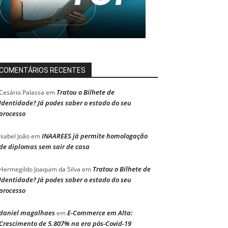
COMENTÁRIOS RECENTES
Tratou o Bilhete de
Cesário Palassa
em
Identidade? Já podes saber o estado do seu
processo
INAAREES já permite homologação
Isabel João
em
de diplomas sem sair de casa
Tratou o Bilhete de
Hermegildo Joaquim da Silva
em
Identidade? Já podes saber o estado do seu
processo
daniel magalhaes
E-Commerce em Alta:
em
Crescimento de 5.807% na era pós-Covid-19