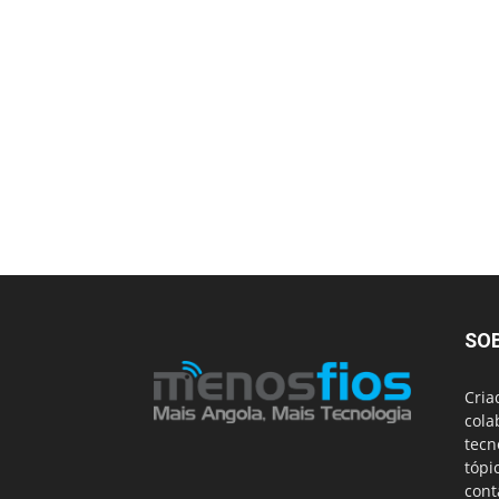
SO
Cria
cola
tecn
tópi
cont