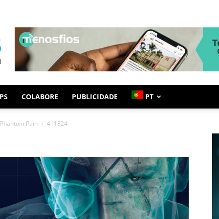
PS
COLABORE
PUBLICIDADE
PT
e Phantom Pain
411824