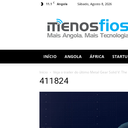
C
11.1
Sábado, Agosto 8, 2026
Angola
Menos
Fios
INÍCIO
ANGOLA
ÁFRICA
STARTU
Início
Veja o trailer do último Metal Gear Solid V: Th
411824