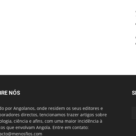
BRE NÓS
S
do por Angolanos, onde residem os seus editores e
boradores directos, tencionamos trazer artigos sobre
ologia, ciência e afins, com uma maior incidência à
cos que envolvam Angola. Entre em contato:
acto@menosfios.com