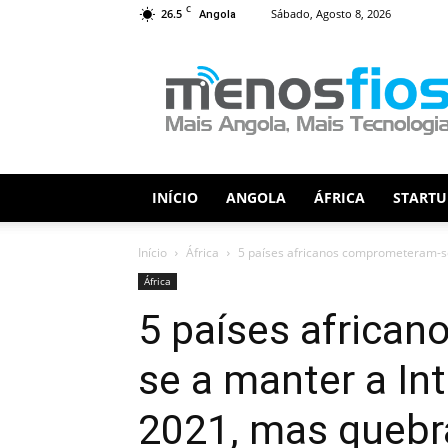
C
26.5
Sábado, Agosto 8, 2026
Angola
Menos
Fios
INÍCIO
ANGOLA
ÁFRICA
STARTU
Início
África
5 países africanos comprometeram-se 
África
5 países africa
se a manter a In
2021, mas queb