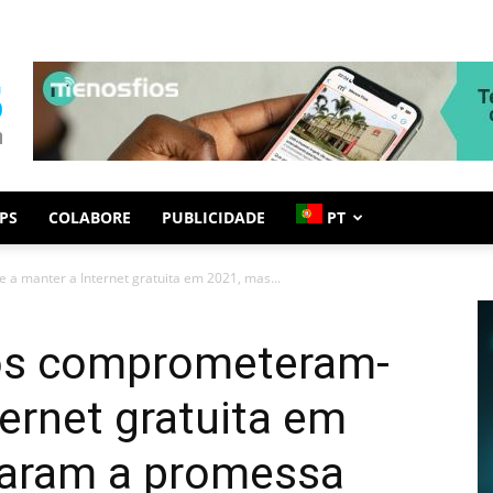
PS
COLABORE
PUBLICIDADE
PT
a manter a Internet gratuita em 2021, mas...
nos comprometeram-
ternet gratuita em
raram a promessa