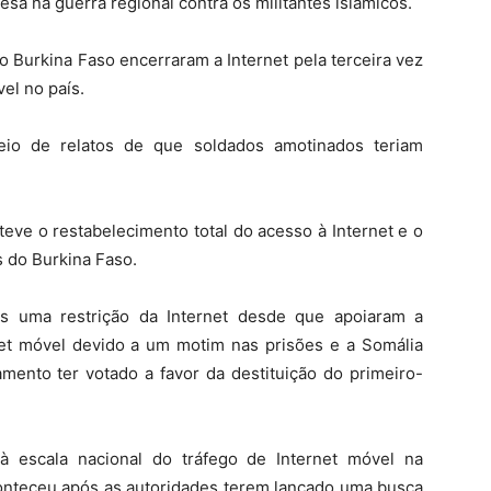
esa na guerra regional contra os militantes islâmicos.
o Burkina Faso encerraram a Internet pela terceira vez
el no país.
io de relatos de que soldados amotinados teriam
eve o restabelecimento total do acesso à Internet e o
 do Burkina Faso.
s uma restrição da Internet desde que apoiaram a
rnet móvel devido a um motim nas prisões e a Somália
mento ter votado a favor da destituição do primeiro-
à escala nacional do tráfego de Internet móvel na
conteceu após as autoridades terem lançado uma busca