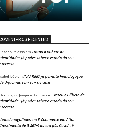
COMENTÁRIOS RECENTES
Tratou o Bilhete de
Cesário Palassa
em
Identidade? Já podes saber o estado do seu
processo
INAAREES já permite homologação
Isabel João
em
de diplomas sem sair de casa
Tratou o Bilhete de
Hermegildo Joaquim da Silva
em
Identidade? Já podes saber o estado do seu
processo
daniel magalhaes
E-Commerce em Alta:
em
Crescimento de 5.807% na era pós-Covid-19