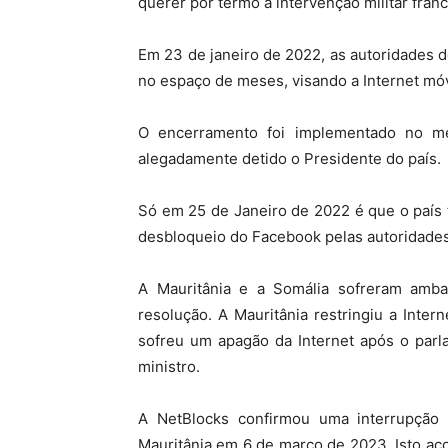
querer pôr termo à intervenção militar franc
Em 23 de janeiro de 2022, as autoridades d
no espaço de meses, visando a Internet móv
O encerramento foi implementado no me
alegadamente detido o Presidente do país.
Só em 25 de Janeiro de 2022 é que o país t
desbloqueio do Facebook pelas autoridades
A Mauritânia e a Somália sofreram amba
resolução. A Mauritânia restringiu a Inte
sofreu um apagão da Internet após o parla
ministro.
A NetBlocks confirmou uma interrupção 
Mauritânia em 6 de março de 2023. Isto a