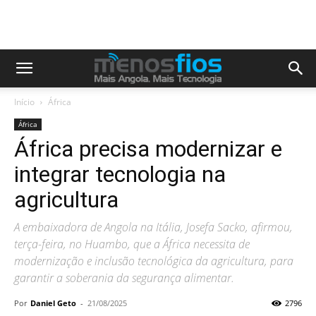
Início
África
África
África precisa modernizar e
integrar tecnologia na
agricultura
A embaixadora de Angola na Itália, Josefa Sacko, afirmou,
terça-feira, no Huambo, que a África necessita de
modernização e inclusão tecnológica da agricultura, para
garantir a soberania da segurança alimentar.
Por
Daniel Geto
-
21/08/2025
2796