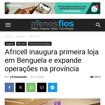
Início
Angola
Africell
Angola
Africell
Telecomunicações
Africell inaugura primeira loja
em Benguela e expande
operações na província
Por
J.FrSebastião
-
01/11/2024
4010