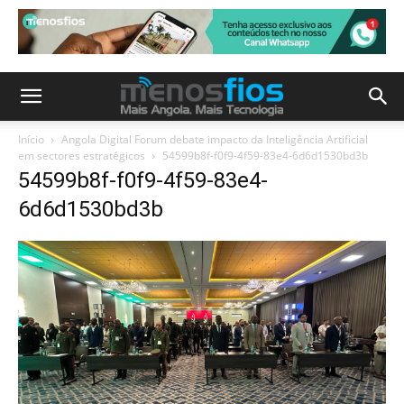
Início
Angola Digital Forum debate impacto da Inteligência Artificial
em sectores estratégicos
54599b8f-f0f9-4f59-83e4-6d6d1530bd3b
54599b8f-f0f9-4f59-83e4-
6d6d1530bd3b