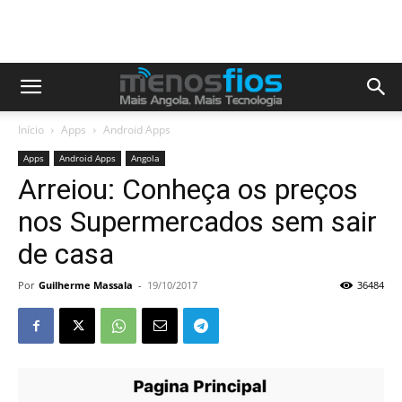
Início
Apps
Android Apps
Apps
Android Apps
Angola
Arreiou: Conheça os preços
nos Supermercados sem sair
de casa
Por
Guilherme Massala
-
19/10/2017
36484