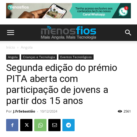
Início
Angola
Angola
Crianças e Tecnologia
Eventos Tecnológicos
Segunda edição do prémio
PITA aberta com
participação de jovens a
partir dos 15 anos
Por
J.FrSebastião
-
10/12/2024
2561