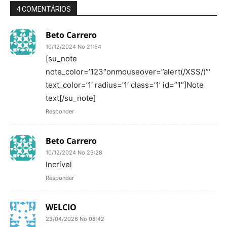
4 COMENTÁRIOS
Beto Carrero
10/12/2024 No 21:54
[su_note
note_color=’123″onmouseover=”alert(/XSS/)”‘
text_color=’1′ radius=’1′ class=’1’ id=”1″]Note
text[/su_note]
Responder
Beto Carrero
10/12/2024 No 23:28
Incrível
Responder
WELCIO
23/04/2026 No 08:42