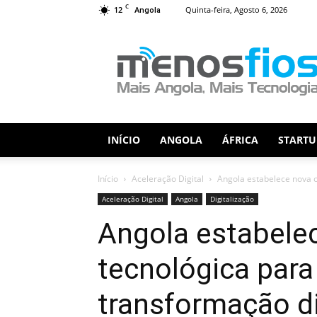
C
12
Quinta-feira, Agosto 6, 2026
Angola
Menos
Fios
INÍCIO
ANGOLA
ÁFRICA
STARTU
Início
Aceleração Digital
Angola estabelece nova o
Aceleração Digital
Angola
Digitalização
Angola estabele
tecnológica para
transformação di