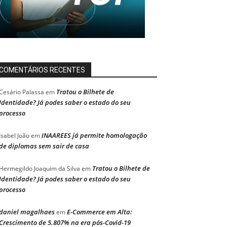
COMENTÁRIOS RECENTES
Tratou o Bilhete de
Cesário Palassa
em
Identidade? Já podes saber o estado do seu
processo
INAAREES já permite homologação
Isabel João
em
de diplomas sem sair de casa
Tratou o Bilhete de
Hermegildo Joaquim da Silva
em
Identidade? Já podes saber o estado do seu
processo
daniel magalhaes
E-Commerce em Alta:
em
Crescimento de 5.807% na era pós-Covid-19