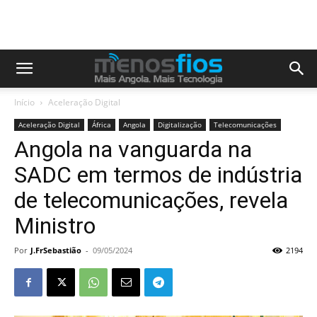
Início
Aceleração Digital
Aceleração Digital
África
Angola
Digitalização
Telecomunicações
Angola na vanguarda na
SADC em termos de indústria
de telecomunicações, revela
Ministro
Por
J.FrSebastião
-
09/05/2024
2194