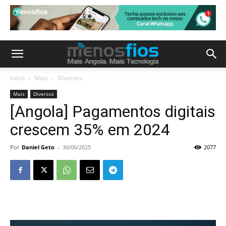
Início
Mais
Diversos
Mais
Diversos
[Angola] Pagamentos digitais
crescem 35% em 2024
Por
Daniel Geto
-
30/06/2025
2077