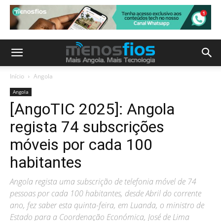
Início
Angola
Angola
[AngoTIC 2025]: Angola
regista 74 subscrições
móveis por cada 100
habitantes
Angola regista uma subscrição de telefonia móvel de 74
pessoas por cada 100 habitantes, desde Abril do corrente
ano, fez saber esta quinta-feira, em Luanda, o ministro de
Estado para a Coordenação Económica, José de Lima