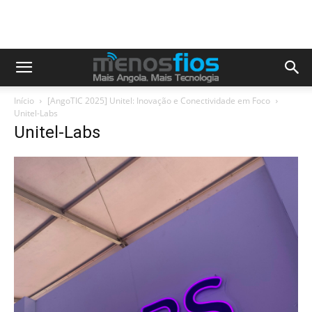
Início
[AngoTIC 2025] Unitel: Inovação e Conectividade em Foco
Unitel-Labs
Unitel-Labs