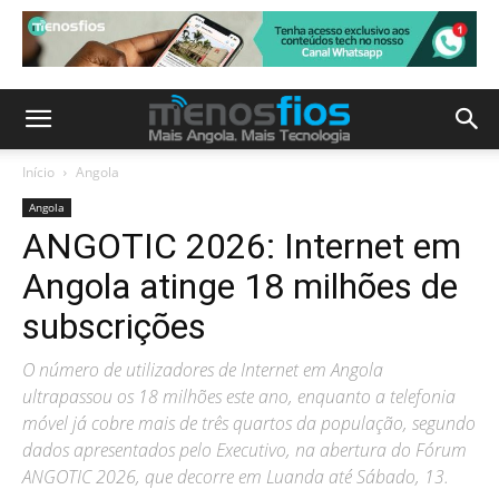
Início
Angola
Angola
ANGOTIC 2026: Internet em
Angola atinge 18 milhões de
subscrições
O número de utilizadores de Internet em Angola
ultrapassou os 18 milhões este ano, enquanto a telefonia
móvel já cobre mais de três quartos da população, segundo
dados apresentados pelo Executivo, na abertura do Fórum
ANGOTIC 2026, que decorre em Luanda até Sábado, 13.