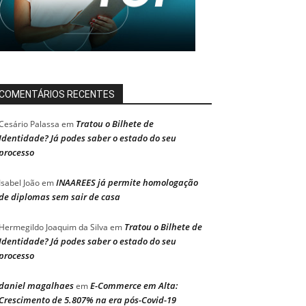
COMENTÁRIOS RECENTES
Tratou o Bilhete de
Cesário Palassa
em
Identidade? Já podes saber o estado do seu
processo
INAAREES já permite homologação
Isabel João
em
de diplomas sem sair de casa
Tratou o Bilhete de
Hermegildo Joaquim da Silva
em
Identidade? Já podes saber o estado do seu
processo
daniel magalhaes
E-Commerce em Alta:
em
Crescimento de 5.807% na era pós-Covid-19