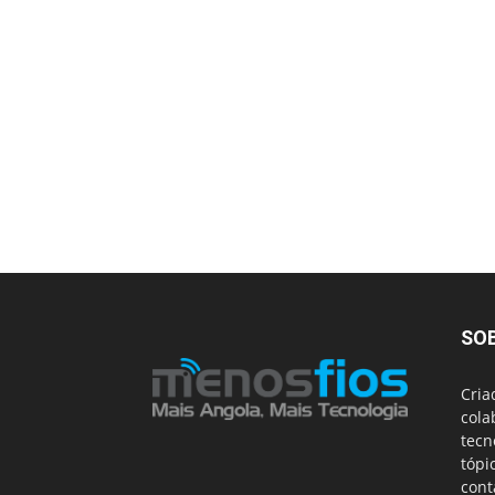
SO
Cria
cola
tecn
tópi
cont