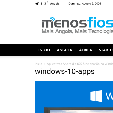
C
31.3
Domingo, Agosto 9, 2026
Angola
Menos
Fios
INÍCIO
ANGOLA
ÁFRICA
STARTU
Início
Aplicativos Android e iOS funcionarão no Wind
windows-10-apps