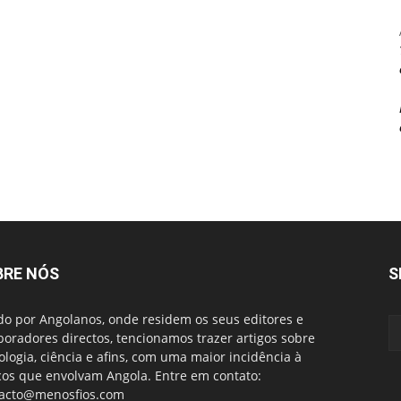
BRE NÓS
S
do por Angolanos, onde residem os seus editores e
boradores directos, tencionamos trazer artigos sobre
ologia, ciência e afins, com uma maior incidência à
cos que envolvam Angola. Entre em contato:
acto@menosfios.com