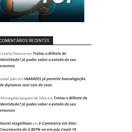
COMENTÁRIOS RECENTES
Tratou o Bilhete de
Cesário Palassa
em
Identidade? Já podes saber o estado do seu
processo
INAAREES já permite homologação
Isabel João
em
de diplomas sem sair de casa
Tratou o Bilhete de
Hermegildo Joaquim da Silva
em
Identidade? Já podes saber o estado do seu
processo
daniel magalhaes
E-Commerce em Alta:
em
Crescimento de 5.807% na era pós-Covid-19