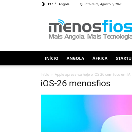
C
13.1
Quinta-feira, Agosto 6, 2026
Angola
Menos
Fios
INÍCIO
ANGOLA
ÁFRICA
STARTU
Início
Apple apresenta hoje o iOS 26 com foco em IA
iOS-26 menosfios