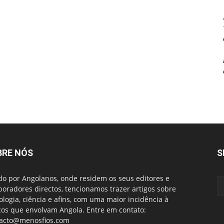
BRE NÓS
S
do por Angolanos, onde residem os seus editores e
boradores directos, tencionamos trazer artigos sobre
ologia, ciência e afins, com uma maior incidência à
cos que envolvam Angola. Entre em contato:
acto@menosfios.com