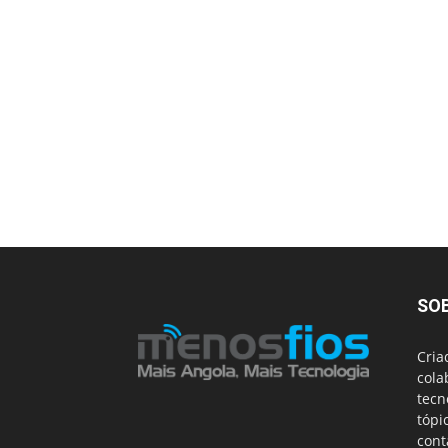
SO
Cria
cola
tecn
tópi
cont