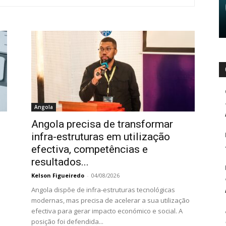
Angola
Angola precisa de transformar
infra-estruturas em utilização
efectiva, competências e
resultados...
Kelson Figueiredo
-
04/08/2026
Angola dispõe de infra-estruturas tecnológicas
modernas, mas precisa de acelerar a sua utilização
efectiva para gerar impacto económico e social. A
posição foi defendida...