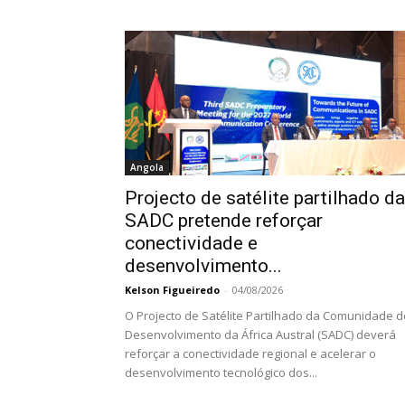
Angola
Projecto de satélite partilhado da
SADC pretende reforçar
conectividade e
desenvolvimento...
Kelson Figueiredo
-
04/08/2026
O Projecto de Satélite Partilhado da Comunidade d
Desenvolvimento da África Austral (SADC) deverá
reforçar a conectividade regional e acelerar o
desenvolvimento tecnológico dos...