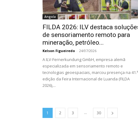
Angola
FILDA 2026: ILV destaca soluçõe
de sensoriamento remoto para
mineração, petróleo...
Kelson Figueiredo
-
24/07/2026
A ILV-Fernerkundung GmbH, empresa alemã
especializada em sensoriamento remoto e
tecnologias geoespaciais, marcou presença na 41.
edição da Feira Internacional de Luanda (FILDA
2026),...
...
1
2
3
30