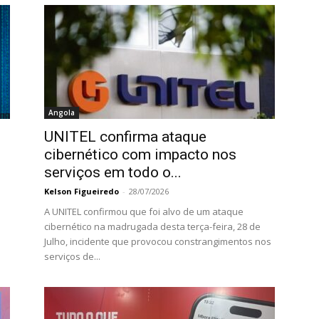
Angola
UNITEL confirma ataque
cibernético com impacto nos
serviços em todo o...
Kelson Figueiredo
-
28/07/2026
A UNITEL confirmou que foi alvo de um ataque
cibernético na madrugada desta terça-feira, 28 de
Julho, incidente que provocou constrangimentos nos
serviços de...