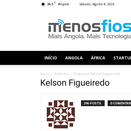
C
26.5
Sábado, Agosto 8, 2026
Angola
Menos
Fios
INÍCIO
ANGOLA
ÁFRICA
STARTU
Início
Autores
Posts por Kelson Figueiredo
Kelson Figueiredo
296 POSTS
0 COMENTÁR