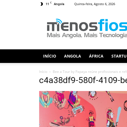
C
11
Quinta-feira, Agosto 6, 2026
Angola
Menos
Fios
INÍCIO
ANGOLA
ÁFRICA
STARTU
Início
Bee a Tour by Papaya reúne profissionais e ref
c4a38df9-580f-4109-b