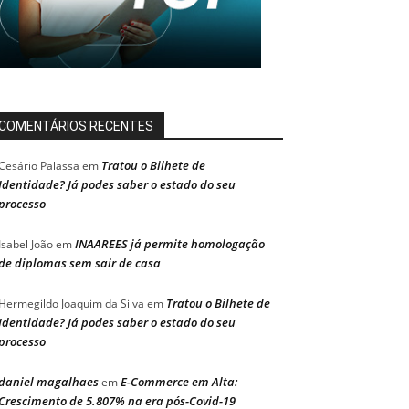
COMENTÁRIOS RECENTES
Tratou o Bilhete de
Cesário Palassa
em
Identidade? Já podes saber o estado do seu
processo
INAAREES já permite homologação
Isabel João
em
de diplomas sem sair de casa
Tratou o Bilhete de
Hermegildo Joaquim da Silva
em
Identidade? Já podes saber o estado do seu
processo
daniel magalhaes
E-Commerce em Alta:
em
Crescimento de 5.807% na era pós-Covid-19