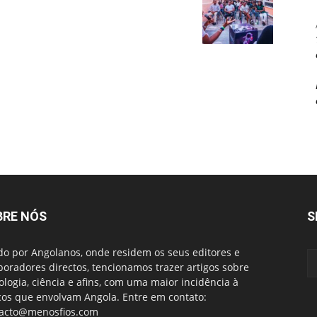
BRE NÓS
S
do por Angolanos, onde residem os seus editores e
boradores directos, tencionamos trazer artigos sobre
ologia, ciência e afins, com uma maior incidência à
cos que envolvam Angola. Entre em contato:
acto@menosfios.com