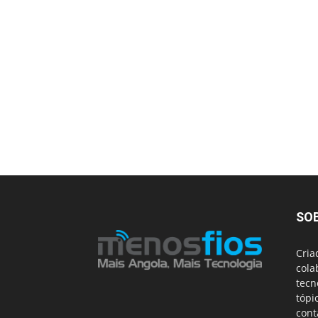
SO
Cria
cola
tecn
tópi
cont