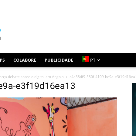
PS
COLABORE
PUBLICIDADE
PT
orça debate sobre o digital em Angola
c4a38df9-580f-4109-be9a-e3f19d16ea
e9a-e3f19d16ea13