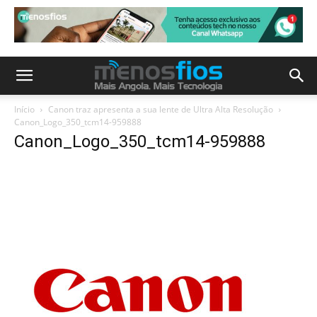
Início
Canon traz apresenta a sua lente de Ultra Alta Resolução
Canon_Logo_350_tcm14-959888
Canon_Logo_350_tcm14-959888