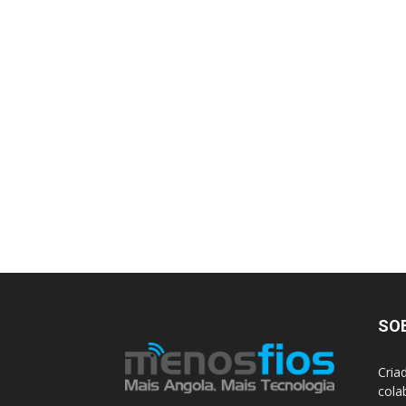
SO
Cria
cola