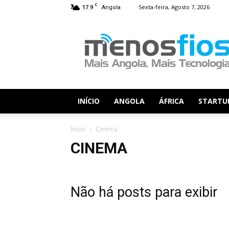
C
17.9
Sexta-feira, Agosto 7, 2026
Angola
Menos
Fios
INÍCIO
ANGOLA
ÁFRICA
STARTU
Início
Cinema
CINEMA
Não há posts para exibir