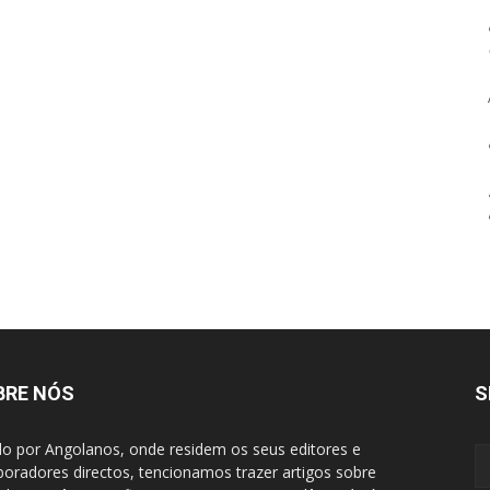
BRE NÓS
S
do por Angolanos, onde residem os seus editores e
boradores directos, tencionamos trazer artigos sobre