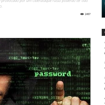
ido provocado por um ciberataque russo poderão ter tido
o.
2497