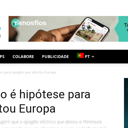
PS
COLABORE
PUBLICIDADE
PT
ese para apagão que afectou Europa
o é hipótese para
tou Europa
sugerir que o apagão eléctrico que deixou a Península