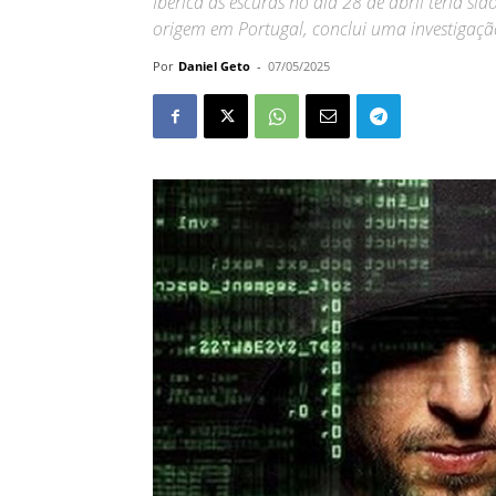
Ibérica às escuras no dia 28 de abril teria s
origem em Portugal, conclui uma investigaçã
Por
Daniel Geto
-
07/05/2025