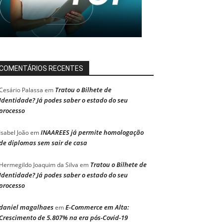
COMENTÁRIOS RECENTES
Tratou o Bilhete de
Cesário Palassa
em
Identidade? Já podes saber o estado do seu
processo
INAAREES já permite homologação
Isabel João
em
de diplomas sem sair de casa
Tratou o Bilhete de
Hermegildo Joaquim da Silva
em
Identidade? Já podes saber o estado do seu
processo
daniel magalhaes
E-Commerce em Alta:
em
Crescimento de 5.807% na era pós-Covid-19