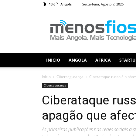
C
13.6
Sexta-feira, Agosto 7, 2026
Angola
Menos
Fios
INÍCIO
ANGOLA
ÁFRICA
STARTU
Início
Cibersegurança
Ciberataque russo é hipót
Cibersegurança
Ciberataque russ
apagão que afec
As primeiras publicações nas redes sociais a 