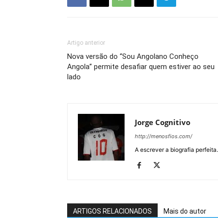
Artigo anterior
Nova versão do “Sou Angolano Conheço
Angola” permite desafiar quem estiver ao seu
lado
Jorge Cognitivo
http://menosfios.com/
A escrever a biografia perfeita
ARTIGOS RELACIONADOS
Mais do autor