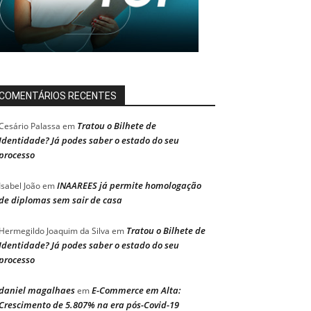
COMENTÁRIOS RECENTES
Tratou o Bilhete de
Cesário Palassa
em
Identidade? Já podes saber o estado do seu
processo
INAAREES já permite homologação
Isabel João
em
de diplomas sem sair de casa
Tratou o Bilhete de
Hermegildo Joaquim da Silva
em
Identidade? Já podes saber o estado do seu
processo
daniel magalhaes
E-Commerce em Alta:
em
Crescimento de 5.807% na era pós-Covid-19