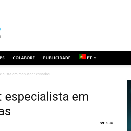
PS
COLABORE
PUBLICIDADE
PT
cialista em manusear espadas
 especialista em
as
4040