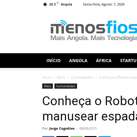
C
26.3
Sexta-feira, Agosto 7, 2026
Angola
Menos
Fios
INÍCIO
ANGOLA
ÁFRICA
STARTU
Início
Mais
Curiosidades
Conheça o Robot espe
Mais
Curiosidades
Conheça o Robot
manusear espad
Por
Jorge Cognitivo
-
08/06/2015