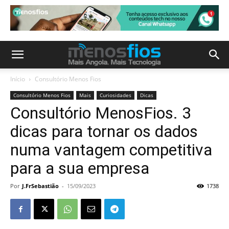
Início
Consultório Menos Fios
Consultório Menos Fios
Mais
Curiosidades
Dicas
Consultório MenosFios. 3
dicas para tornar os dados
numa vantagem competitiva
para a sua empresa
Por
J.FrSebastião
-
15/09/2023
1738