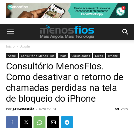
Início
Apple
Apple
Consultório Menos Fios
Mais
Curiosidades
Dicas
iPhone
Consultório MenosFios.
Como desativar o retorno de
chamadas perdidas na tela
de bloqueio do iPhone
Por
J.FrSebastião
-
02/09/2024
2365