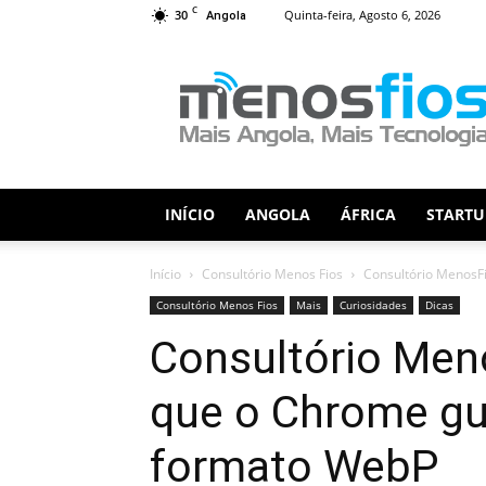
C
30
Quinta-feira, Agosto 6, 2026
Angola
Menos
Fios
INÍCIO
ANGOLA
ÁFRICA
STARTU
Início
Consultório Menos Fios
Consultório MenosF
Consultório Menos Fios
Mais
Curiosidades
Dicas
Consultório Men
que o Chrome g
formato WebP