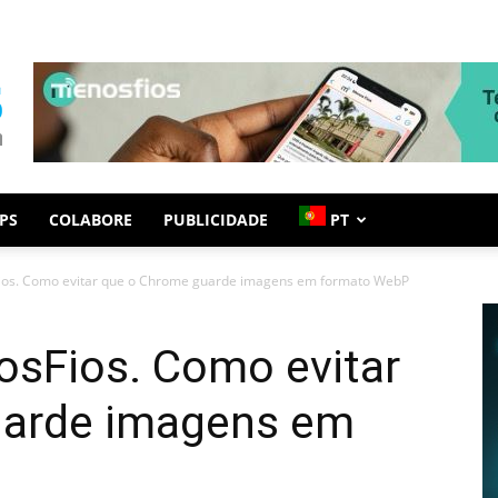
PS
COLABORE
PUBLICIDADE
PT
ios. Como evitar que o Chrome guarde imagens em formato WebP
osFios. Como evitar
uarde imagens em