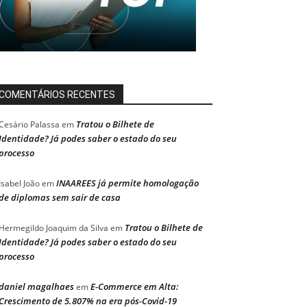
COMENTÁRIOS RECENTES
Tratou o Bilhete de
Cesário Palassa
em
Identidade? Já podes saber o estado do seu
processo
INAAREES já permite homologação
Isabel João
em
de diplomas sem sair de casa
Tratou o Bilhete de
Hermegildo Joaquim da Silva
em
Identidade? Já podes saber o estado do seu
processo
daniel magalhaes
E-Commerce em Alta:
em
Crescimento de 5.807% na era pós-Covid-19