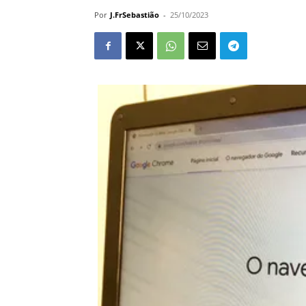
Por
J.FrSebastião
-
25/10/2023