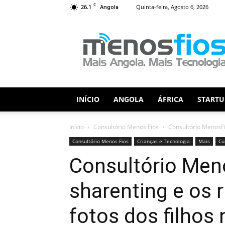
C
26.1
Quinta-feira, Agosto 6, 2026
Angola
Menos
Fios
INÍCIO
ANGOLA
ÁFRICA
STARTU
Início
Consultório Menos Fios
Consultório MenosFio
Consultório Menos Fios
Crianças e Tecnologia
Mais
Cu
Consultório Men
sharenting e os r
fotos dos filhos 