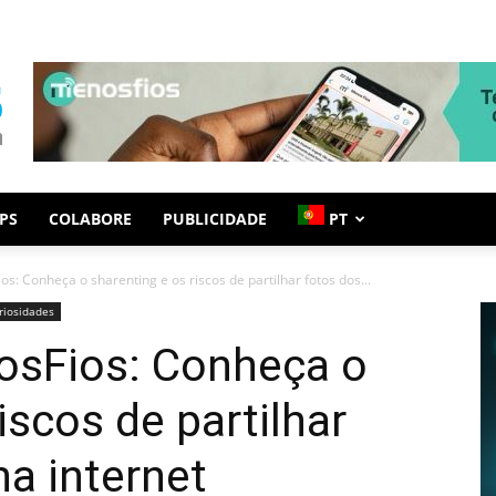
PS
COLABORE
PUBLICIDADE
PT
s: Conheça o sharenting e os riscos de partilhar fotos dos...
riosidades
osFios: Conheça o
iscos de partilhar
na internet