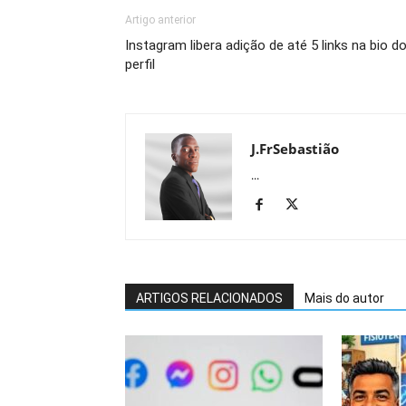
Artigo anterior
Instagram libera adição de até 5 links na bio d
perfil
J.FrSebastião
...
ARTIGOS RELACIONADOS
Mais do autor