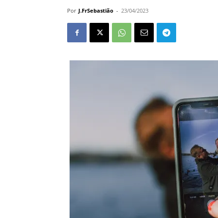
Por
J.FrSebastião
-
23/04/2023