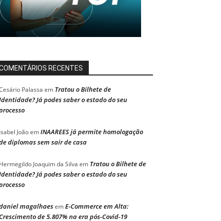
COMENTÁRIOS RECENTES
Tratou o Bilhete de
Cesário Palassa
em
Identidade? Já podes saber o estado do seu
processo
INAAREES já permite homologação
Isabel João
em
de diplomas sem sair de casa
Tratou o Bilhete de
Hermegildo Joaquim da Silva
em
Identidade? Já podes saber o estado do seu
processo
daniel magalhaes
E-Commerce em Alta:
em
Crescimento de 5.807% na era pós-Covid-19