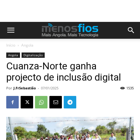
Início
Angola
Angola
Digitalização
Cuanza-Norte ganha
projecto de inclusão digital
Por
J.FrSebastião
-
07/01/2025
1535