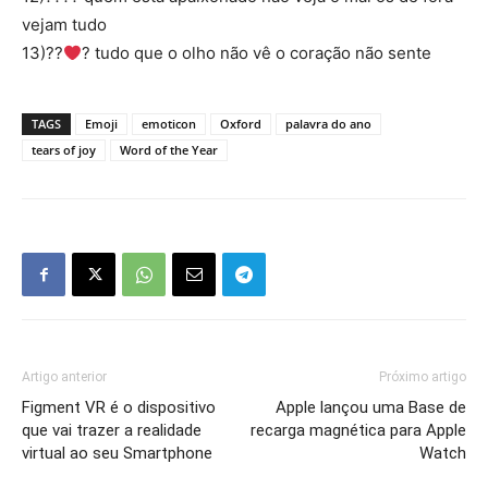
vejam tudo
13)??
? tudo que o olho não vê o coração não sente
TAGS
Emoji
emoticon
Oxford
palavra do ano
tears of joy
Word of the Year
Artigo anterior
Próximo artigo
Figment VR é o dispositivo
Apple lançou uma Base de
que vai trazer a realidade
recarga magnética para Apple
virtual ao seu Smartphone
Watch