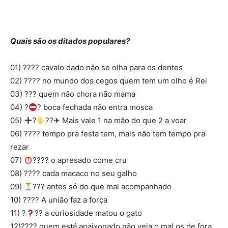
Quais são os ditados populares?
01) ???? cavalo dado não se olha para os dentes
02) ???? no mundo dos cegos quem tem um olho é Rei
03) ??? quem não chora não mama
04) ?
? boca fechada não entra mosca
05)
?
??✈ Mais vale 1 na mão do que 2 a voar
06) ???? tempo pra festa tem, mais não tem tempo pra
rezar
07)
???? o apresado come cru
08) ???? cada macaco no seu galho
09)
??? antes só do que mal acompanhado
10) ???? A união faz a força
11) ?
?? a curiosidade matou o gato
12)???? quem está apaixonado não veja o mal os de fora