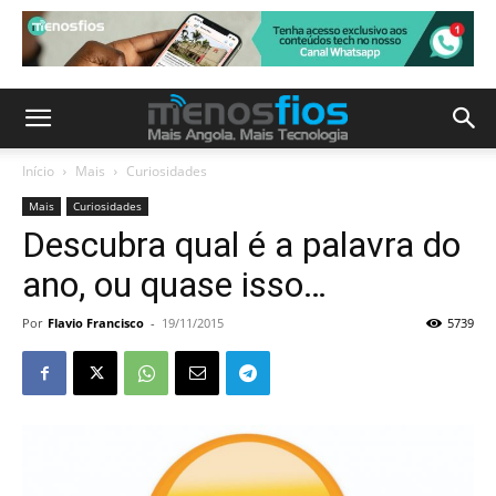
Início
Mais
Curiosidades
Mais
Curiosidades
Descubra qual é a palavra do
ano, ou quase isso…
Por
Flavio Francisco
-
19/11/2015
5739