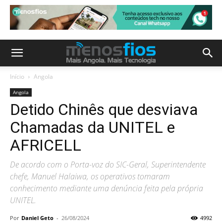
Início
Angola
Angola
Detido Chinês que desviava
Chamadas da UNITEL e
AFRICELL
De acordo com o Porta-voz do SIC-Geral, Superintendente
chefe, Manuel Halaiwa, os operativos tomaram
conhecimento mediante uma denúncia feita pela própria
UNITEL.
Por
Daniel Geto
-
26/08/2024
4992