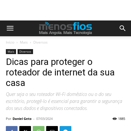
Início
Mais
Diversos
Mais
Diversos
Dicas para proteger o
roteador de internet da sua
casa
Quer seja o seu roteador Wi-Fi doméstico ou o do seu
escritório, protegê-lo é essencial para garantir a segurança
dos seus dados e dispositivos conectados.
Por
Daniel Geto
-
07/03/2024
1885