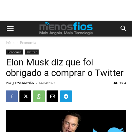
Início
Economia
Economia
Twitter
Elon Musk diz que foi
obrigado a comprar o Twitter
Por
J.FrSebastião
-
14/04/2023
3864