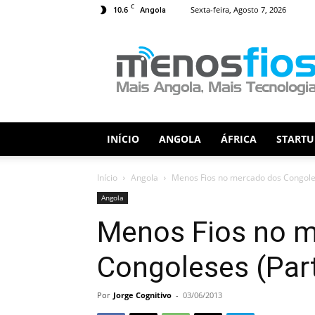
C
10.6
Sexta-feira, Agosto 7, 2026
Angola
Menos
Fios
INÍCIO
ANGOLA
ÁFRICA
STARTU
Início
Angola
Menos Fios no mercado dos Congoles
Angola
Menos Fios no 
Congoleses (Part
Por
Jorge Cognitivo
-
03/06/2013