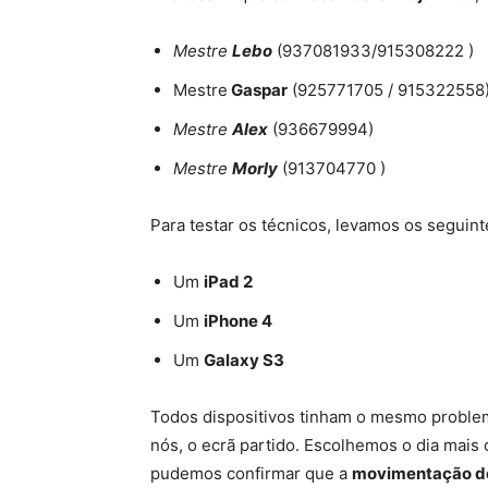
Mestre
Lebo
(937081933/915308222 )
Mestre
Gaspar
(925771705 / 915322558
Mestre
Alex
(936679994)
Mestre
Morly
(913704770 )
Para testar os técnicos, levamos os seguint
Um
iPad 2
Um
iPhone 4
Um
Galaxy S3
Todos dispositivos tinham o mesmo probl
nós, o ecrã partido. Escolhemos o dia mai
pudemos confirmar que a
movimentação de