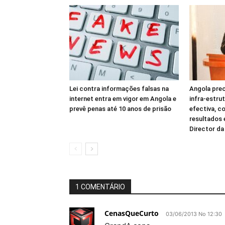
Lei contra informações falsas na
Angola prec
internet entra em vigor em Angola e
infra-estru
prevê penas até 10 anos de prisão
efectiva, c
resultados
Director d
1 COMENTÁRIO
CenasQueCurto
03/06/2013 No 12:30