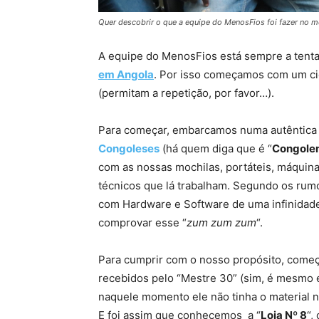
Quer descobrir o que a equipe do MenosFios foi fazer no
A equipe do MenosFios está sempre a tent
em Angola
. Por isso começamos com um cic
(permitam a repetição, por favor…).
Para começar, embarcamos numa autêntica 
Congoleses
(há quem diga que é “
Congole
com as nossas mochilas, portáteis, máquinas
técnicos que lá trabalham. Segundo os rum
com Hardware e Software de uma infinidade
comprovar esse “
zum zum zum
“.
Para cumprir com o nosso propósito, começ
recebidos pelo “Mestre 30” (sim, é mesmo
naquele momento ele não tinha o material n
E foi assim que conhecemos a “
Loja Nº 8
“,