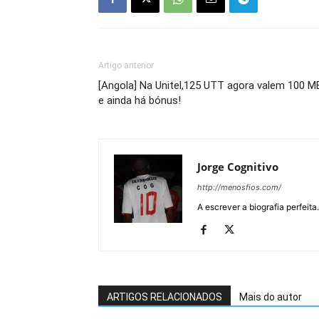
Artigo anterior
[Angola] Na Unitel,125 UTT agora valem 100 M
e ainda há bónus!
Jorge Cognitivo
http://menosfios.com/
A escrever a biografia perfeita
ARTIGOS RELACIONADOS
Mais do autor