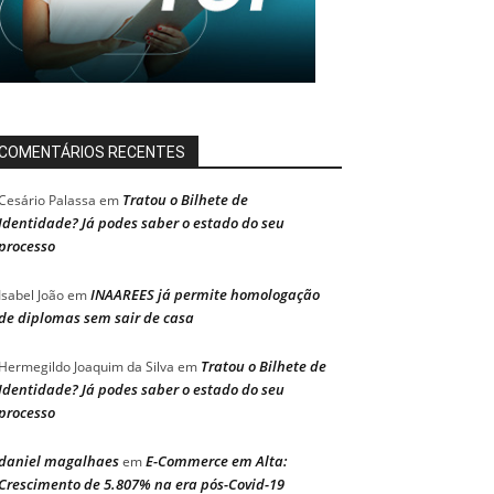
COMENTÁRIOS RECENTES
Tratou o Bilhete de
Cesário Palassa
em
Identidade? Já podes saber o estado do seu
processo
INAAREES já permite homologação
Isabel João
em
de diplomas sem sair de casa
Tratou o Bilhete de
Hermegildo Joaquim da Silva
em
Identidade? Já podes saber o estado do seu
processo
daniel magalhaes
E-Commerce em Alta:
em
Crescimento de 5.807% na era pós-Covid-19