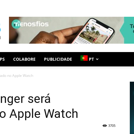
PS
COLABORE
PUBLICIDADE
PT
ado no Apple Watch
nger será
o Apple Watch
3705