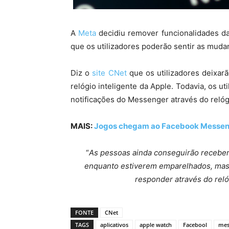
A
Meta
decidiu remover funcionalidades d
que os utilizadores poderão sentir as mudan
Diz o
site CNet
que os utilizadores deixar
relógio inteligente da Apple. Todavia, os u
notificações do Messenger através do relóg
MAIS:
Jogos chegam ao Facebook Messe
“
As pessoas ainda conseguirão receber
enquanto estiverem emparelhados, mas a
responder através do reló
FONTE
CNet
TAGS
aplicativos
apple watch
Facebool
mes