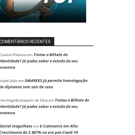
COMENTÁRIOS RECENTES
Tratou o Bilhete de
Cesário Palassa
em
Identidade? Já podes saber o estado do seu
processo
INAAREES já permite homologação
Isabel João
em
de diplomas sem sair de casa
Tratou o Bilhete de
Hermegildo Joaquim da Silva
em
Identidade? Já podes saber o estado do seu
processo
daniel magalhaes
E-Commerce em Alta:
em
Crescimento de 5.807% na era pós-Covid-19