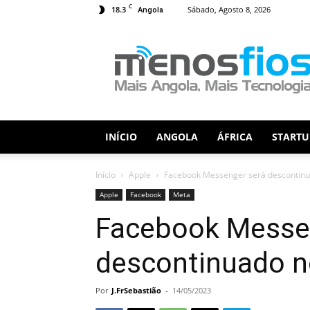
C
18.3
Sábado, Agosto 8, 2026
Angola
Menos
Fios
INÍCIO
ANGOLA
ÁFRICA
STARTU
Início
Apple
Facebook Messenger será descontinu
Apple
Facebook
Meta
Facebook Messe
descontinuado n
Por
J.FrSebastião
-
14/05/2023