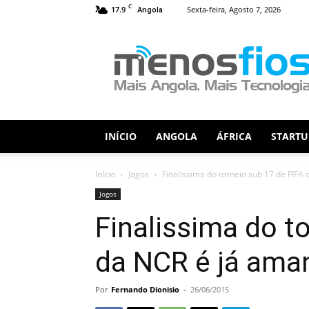
C
17.9
Sexta-feira, Agosto 7, 2026
Angola
Menos
Fios
INÍCIO
ANGOLA
ÁFRICA
STARTU
Início
Jogos
Finalissima do torneio sub 17 de FIFA
Jogos
Finalissima do t
da NCR é já ama
Por
Fernando Dionisio
-
26/06/2015