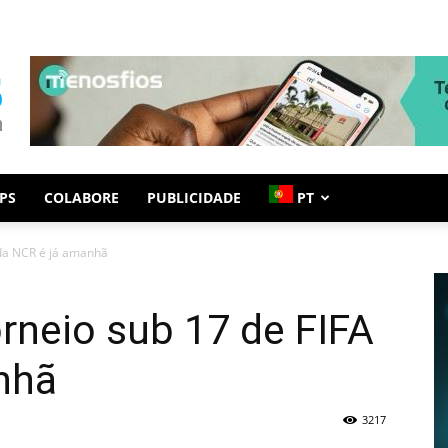
PS
COLABORE
PUBLICIDADE
PT
 da NCR é já amanhã
orneio sub 17 de FIFA
nhã
3217