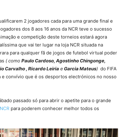
ualificarem 2 jogadores cada para uma grande final e
jogadores dos 8 aos 16 anos da NCR teve o sucesso
animação e competição deste torneios estará agora
líssima que vai ter lugar na loja NCR situada na
ara para qualquer fã de jogos de futebol virtual poder
sas
( como
Paulo Cardoso, Agostinho Chingonge,
 Carvalho , Ricardo Leiria
e
Garcia Mateus
)
do FIFA
a e convívio que é os desportos electrónicos no nosso
ábado passado só para abrir o apetite para o grande
 NCR
para poderem conhecer melhor todos os