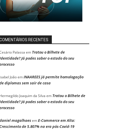
COMENTÁRIOS RECENTES
Tratou o Bilhete de
Cesário Palassa
em
Identidade? Já podes saber o estado do seu
processo
INAAREES já permite homologação
Isabel João
em
de diplomas sem sair de casa
Tratou o Bilhete de
Hermegildo Joaquim da Silva
em
Identidade? Já podes saber o estado do seu
processo
daniel magalhaes
E-Commerce em Alta:
em
Crescimento de 5.807% na era pós-Covid-19