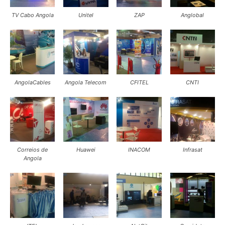
TV Cabo Angola
Unitel
ZAP
Anglobal
AngolaCables
Angola Telecom
CFITEL
CNTI
Correios de
Huawei
INACOM
Infrasat
Angola