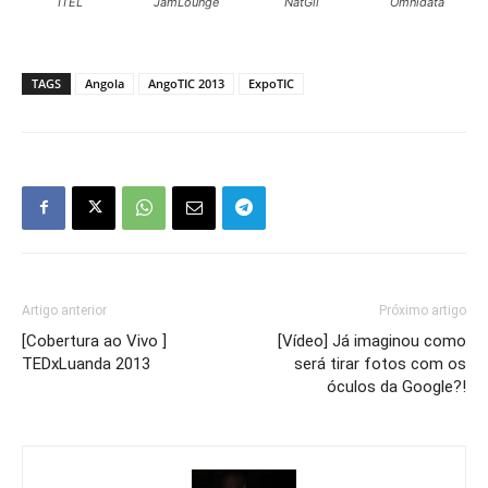
ITEL
JamLounge
NatGil
Omnidata
TAGS
Angola
AngoTIC 2013
ExpoTIC
Artigo anterior
Próximo artigo
[Cobertura ao Vivo ]
[Vídeo] Já imaginou como
TEDxLuanda 2013
será tirar fotos com os
óculos da Google?!