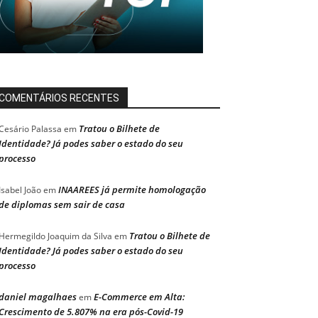
COMENTÁRIOS RECENTES
Tratou o Bilhete de
Cesário Palassa
em
Identidade? Já podes saber o estado do seu
processo
INAAREES já permite homologação
Isabel João
em
de diplomas sem sair de casa
Tratou o Bilhete de
Hermegildo Joaquim da Silva
em
Identidade? Já podes saber o estado do seu
processo
daniel magalhaes
E-Commerce em Alta:
em
Crescimento de 5.807% na era pós-Covid-19