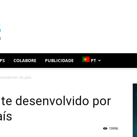
PS
COLABORE
PUBLICIDADE
PT
 estudantes do país
ite desenvolvido por
aís
19996