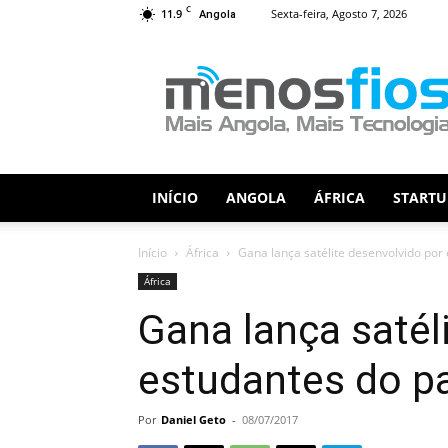
C
11.9
Sexta-feira, Agosto 7, 2026
Angola
Menos
Fios
INÍCIO
ANGOLA
ÁFRICA
STARTU
Início
África
Gana lança satélite desenvolvido por
África
Gana lança satél
estudantes do p
Por
Daniel Geto
-
08/07/2017