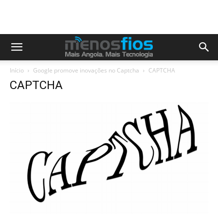
Início
Google promove inovações no Captcha
CAPTCHA
CAPTCHA