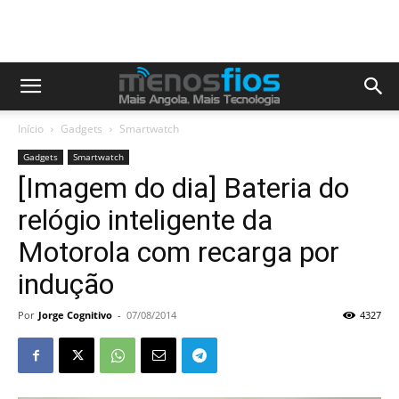
Início
Gadgets
Smartwatch
Gadgets
Smartwatch
[Imagem do dia] Bateria do
relógio inteligente da
Motorola com recarga por
indução
Por
Jorge Cognitivo
-
07/08/2014
4327