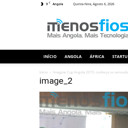
C
9
Quinta-feira, Agosto 6, 2026
Angola
Menos
Fios
INÍCIO
ANGOLA
ÁFRICA
STARTU
Início
Imagine Cup Angola 2015: conheça os vencedo
image_2