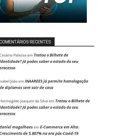
COMENTÁRIOS RECENTES
Tratou o Bilhete de
Cesário Palassa
em
Identidade? Já podes saber o estado do seu
processo
INAAREES já permite homologação
Isabel João
em
de diplomas sem sair de casa
Tratou o Bilhete de
Hermegildo Joaquim da Silva
em
Identidade? Já podes saber o estado do seu
processo
daniel magalhaes
E-Commerce em Alta:
em
Crescimento de 5.807% na era pós-Covid-19