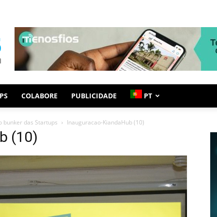
PS
COLABORE
PUBLICIDADE
PT
o bunker das Startups
Inauguracao-KiandaHub (10)
b (10)