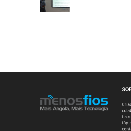
SO
Cria
cola
tecn
tópi
cont