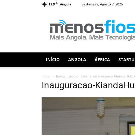
C
11.9
Sexta-feira, Agosto 7, 2026
Angola
Menos
Fios
INÍCIO
ANGOLA
ÁFRICA
STARTU
Início
Inaugurado oficialmente o espaço KiandaHub, 
Inauguracao-KiandaHu