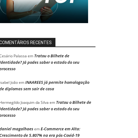
COMENTÁRIOS RECENTES
Tratou o Bilhete de
Cesário Palassa
em
Identidade? Já podes saber o estado do seu
processo
INAAREES já permite homologação
Isabel João
em
de diplomas sem sair de casa
Tratou o Bilhete de
Hermegildo Joaquim da Silva
em
Identidade? Já podes saber o estado do seu
processo
daniel magalhaes
E-Commerce em Alta:
em
Crescimento de 5.807% na era pós-Covid-19