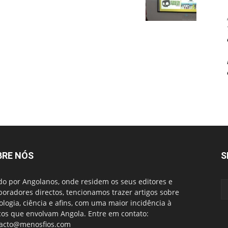
BRE NÓS
S
do por Angolanos, onde residem os seus editores e
boradores directos, tencionamos trazer artigos sobre
ologia, ciência e afins, com uma maior incidência à
cos que envolvam Angola. Entre em contato:
acto@menosfios.com