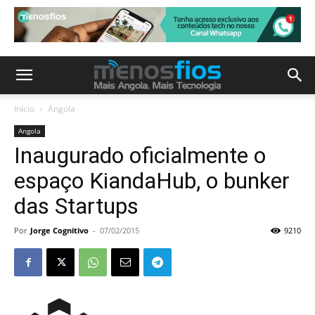
Início
Angola
Angola
Inaugurado oficialmente o
espaço KiandaHub, o bunker
das Startups
Por
Jorge Cognitivo
-
07/02/2015
9210