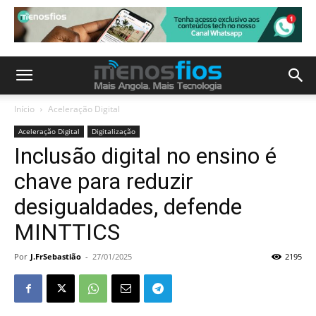
Início
Aceleração Digital
Aceleração Digital
Digitalização
Inclusão digital no ensino é
chave para reduzir
desigualdades, defende
MINTTICS
Por
J.FrSebastião
-
27/01/2025
2195